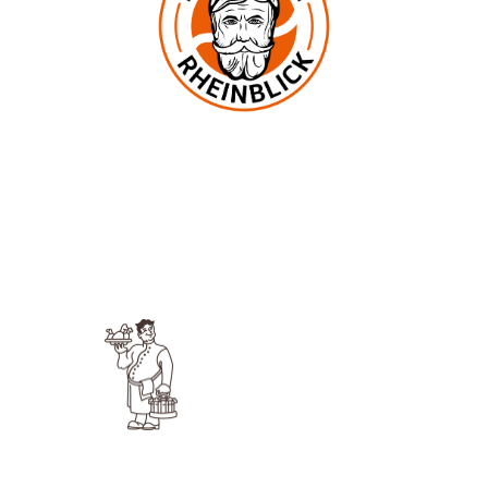
In der Mark 2
53545 Ockenfels
UNSERE KNEIPE