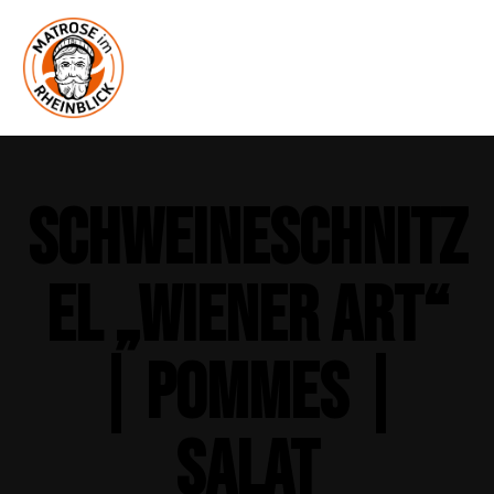
Schweineschnitz
el „Wiener Art“
| Pommes |
Salat