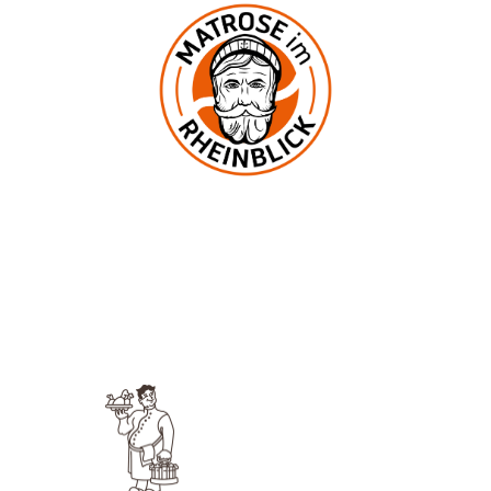
In der Mark 2
53545 Ockenfels
UNSERE KNEIPE