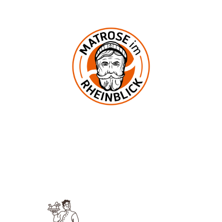
In der Mark 2
53545 Ockenfels
UNSERE KNEIPE