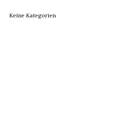
Keine Kategorien
ÖFFNUNGSZEITEN
Montag bis Mittwoch geschlossen
Donnerstag und Freitag 17:00–23:00 Uhr
Samstag und Sonntag 12:00–23:00 Uhr