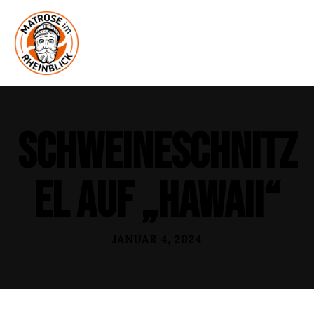
Schweineschnitz
el auf „Hawaii“
JANUAR 4, 2024