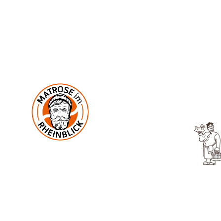
U
In der Mark 2
53545 Ockenfels