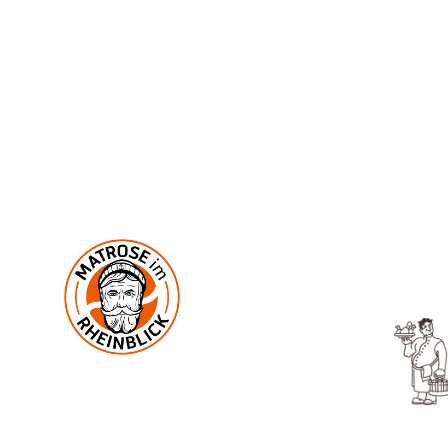
U
In der Mark 2
53545 Ockenfels