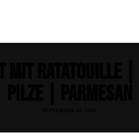
ÜBER UNS
SPEISEKARTE
KONTAKT
JOBS
lt mit Ratatouille |
Pilze | Parmesan
SEPTEMBER 20, 2025