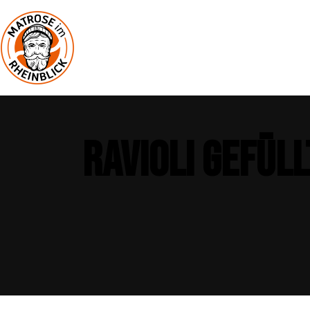
START
Ravioli gefül