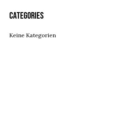
Categories
Keine Kategorien
ÖFFNUNGSZEITEN
Montag bis Mittwoch geschlossen
Donnerstag und Freitag 17:00–23:00 Uhr