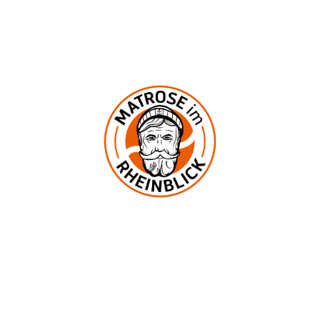
Samstag und Sonntag 12:00–23:00 Uhr
In der Mark 2
53545 Ockenfels
UNSERE KNEIPE