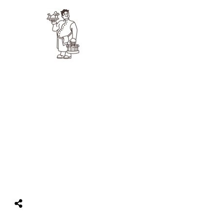
IMPRESSUM
AGB BUCHUNG
DATENSCHUTZ
PROBLEM MELDEN
BEWERBEN
©
2026
Rheinblick Ockenfels & eine Website der
VOCTO Group