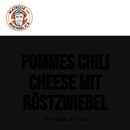
Pommes Chili
Cheese mit
Röstzwiebel
OKTOBER 26, 2023