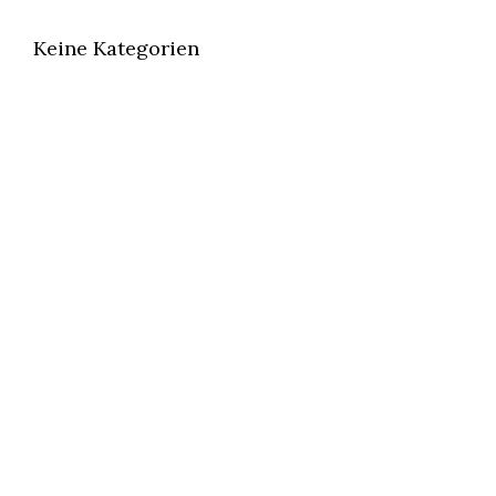
Keine Kategorien
ÖFFNUNGSZEITEN
Montag bis Mittwoch geschlossen
Donnerstag und Freitag 17:00–23:00 Uhr
Samstag und Sonntag 12:00–23:00 Uhr