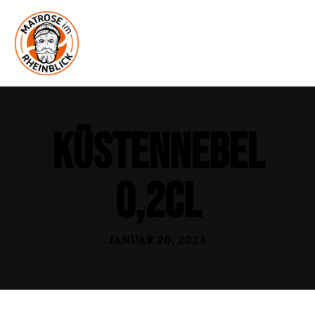
Küstennebel
0,2cl
JANUAR 20, 2024