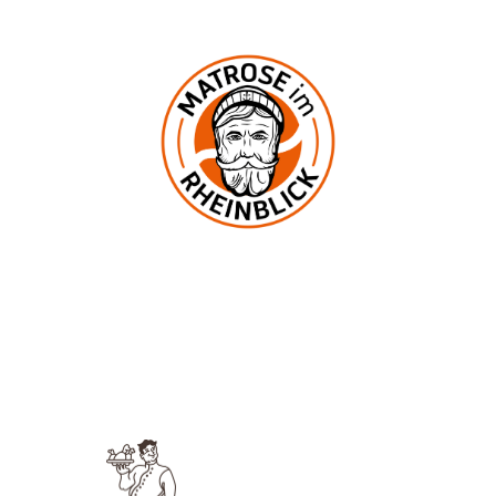
In der Mark 2
53545 Ockenfels
UNSERE KNEIPE