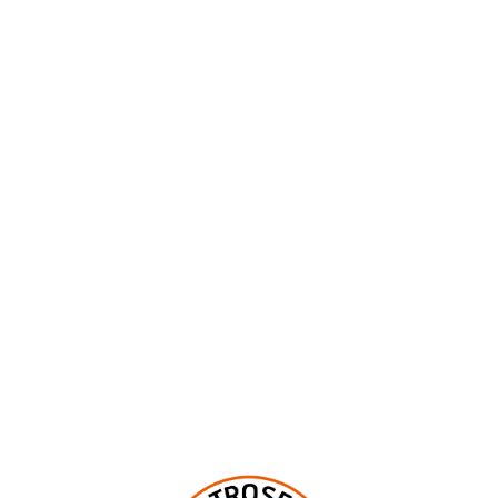
ÖFFNUNGSZEITEN
Montag bis Mittwoch geschlossen
Donnerstag und Freitag 17:00–23:00 Uhr
Samstag und Sonntag 12:00–23:00 Uhr