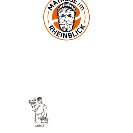
In der Mark 2
53545 Ockenfels
UNSERE KNEIPE