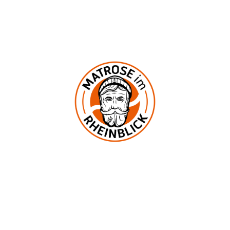
Samstag und Sonntag 12:00–23:00 Uhr
In der Mark 2
53545 Ockenfels
UNSERE KNEIPE