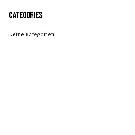
Categories
Keine Kategorien
ÖFFNUNGSZEITEN
Montag bis Mittwoch geschlossen
Donnerstag und Freitag 17:00–23:00 Uhr