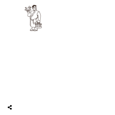
IMPRESSUM
AGB BUCHUNG
DATENSCHUTZ
PROBLEM MELDEN
BEWERBEN
©
2026
Rheinblick Ockenfels & eine Website der
VOCTO Group