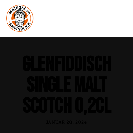
Glenfiddisch
Single Malt
Scotch 0,2cl
JANUAR 20, 2024