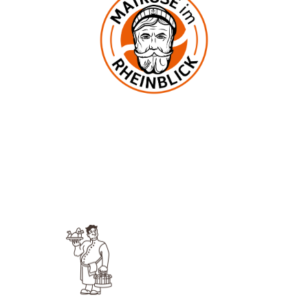
In der Mark 2
53545 Ockenfels
UNSERE KNEIPE