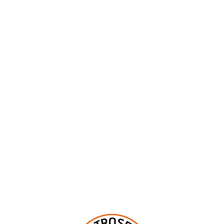
ÖFFNUNGSZEITEN
Montag bis Mittwoch geschlossen
Donnerstag und Freitag 17:00–23:00 Uhr
Samstag und Sonntag 12:00–23:00 Uhr