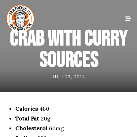
Crab With Curry
Sources
JULI 27, 2014
Calories
480
Total Fat
20g
Cholesterol
60mg