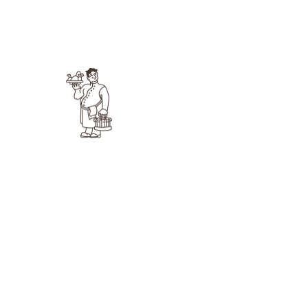
UNSERE KNEIPE
IMPRESSUM
AGB BUCHUNG
DATENSCHUTZ
PROBLEM MELDEN
BEWERBEN
©
2026
Rheinblick Ockenfels & eine Website der
VOCTO Group