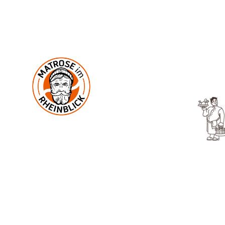
U
In der Mark 2
53545 Ockenfels
UNG
DATENSCHUTZ
PROBLEM MELDEN
BEWERBEN