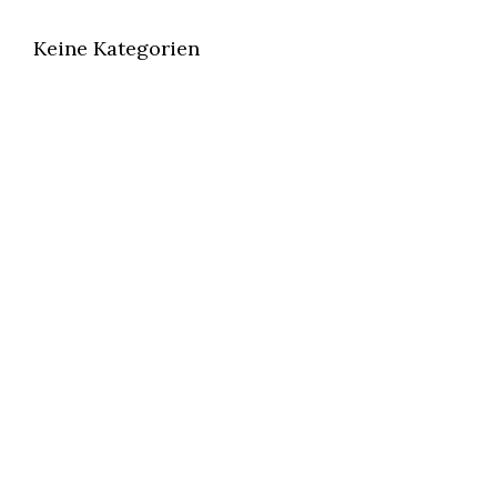
Keine Kategorien
ÖFFNUNGSZEITEN
Montag bis Mittwoch geschlossen
Donnerstag und Freitag 17:00–23:00 Uhr
Samstag und Sonntag 12:00–23:00 Uhr