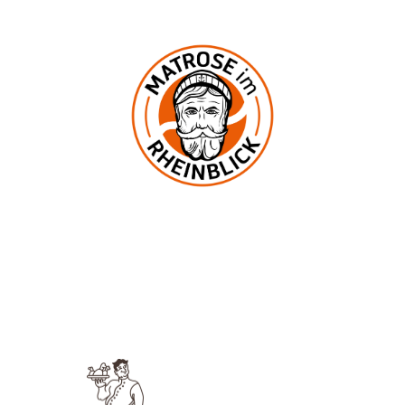
In der Mark 2
53545 Ockenfels
UNSERE KNEIPE