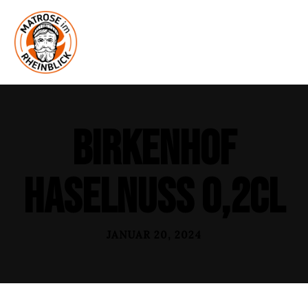
Birkenhof
Haselnuss 0,2cl
JANUAR 20, 2024