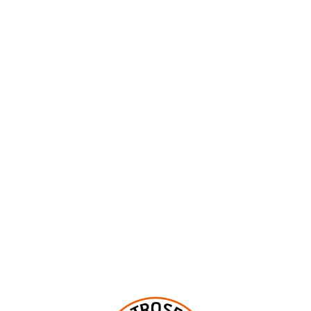
ÖFFNUNGSZEITEN
Montag bis Mittwoch geschlossen
Donnerstag und Freitag 17:00–23:00 Uhr
Samstag und Sonntag 12:00–23:00 Uhr