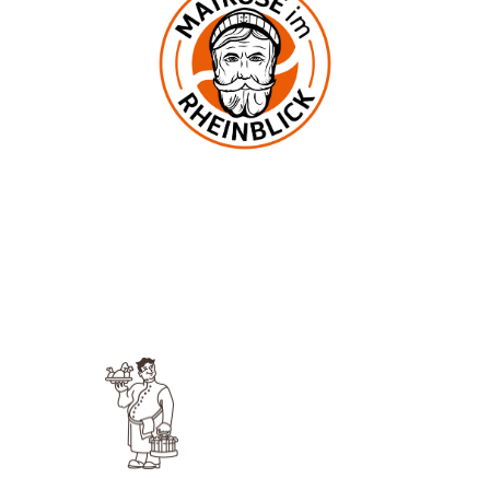
In der Mark 2
53545 Ockenfels
UNSERE KNEIPE